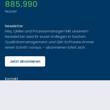
885.990
Nutzer
Newsletter
Hey, QMler und Prozessmanager! Mit unserem
Newsletter seid ihr euren Kollegen in Sachen
Qualitätsmanagement und QM-Software immer
einen Schritt voraus – abonnieren lohnt sich.
Jetzt abonnieren
Kontakt
Noch Fragen zu digitalem QM-Handbuch und Co? Füll'
einfach das Kontaktformular aus – wir melden uns
bei dir und liefern dir die Antworten, die du brauchst.
Jetzt kontaktieren