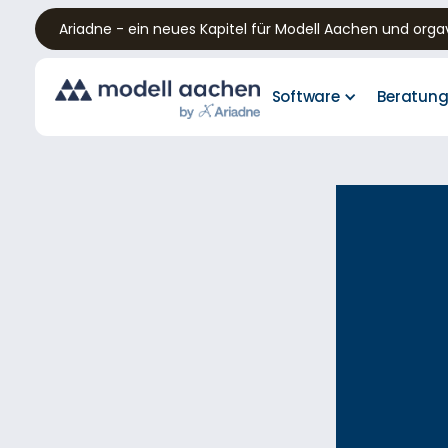
Ariadne - ein neues Kapitel für Modell Aachen und orgav
Software
Beratun