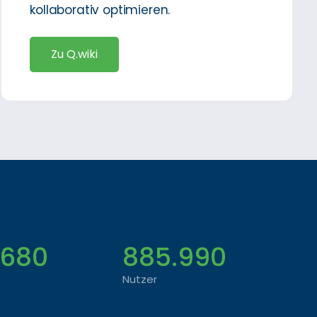
kollaborativ optimieren.
Zu Q.wiki
.680
885.990
Nutzer