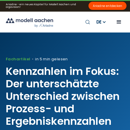
Ariadne - ein neues Kapitel für Modell Aachen und
Ariadne entdecken
orgavision!
DE
Fachartikel
in 5 min gelesen
•
Kennzahlen im Fokus:
Der unterschätzte
Unterschied zwischen
Prozess- und
Ergebniskennzahlen