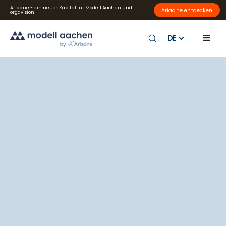
Ariadne - ein neues Kapitel für Modell Aachen und
Ariadne entdecken
orgavision!
DE