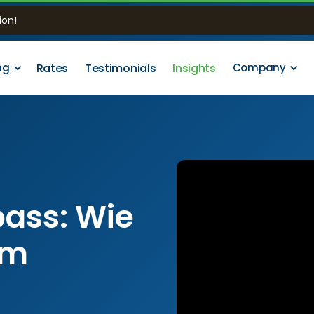
ion!
Rates
Testimonials
Insights
ng
Company
ass: Wie
im