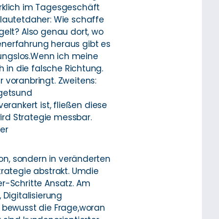
irklich im Tagesgeschäft
 lautetdaher: Wie schaffe
gelt? Also genau dort, wo
enerfahrung heraus gibt es
rkungslos.Wenn ich meine
h in die falsche Richtung.
 voranbringt. Zweitens:
dgetsund
ankert ist, fließen diese
wird Strategie messbar.
er
ion, sondern in veränderten
trategie abstrakt. Umdie
er-Schritte Ansatz. Am
Digitalisierung
r bewusst die Frage,woran