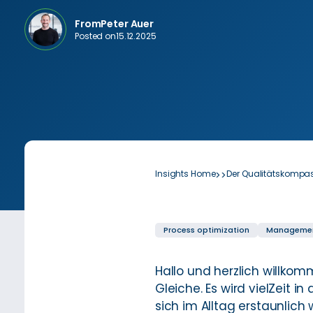
From
Peter Auer
Posted on
15.12.2025
Insights Home
Der Qualitätskompas
>
>
Process optimization
Managemen
Hallo und herzlich willko
Gleiche. Es wird vielZeit 
sich im Alltag erstaunlich 