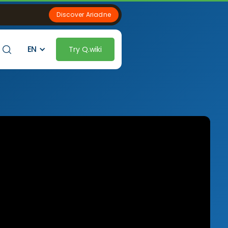
Discover Ariadne
EN
Try Q.wiki