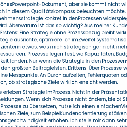
schönesPowerpoint-Dokument, aber sie kommt nicht w
e ich in diesem Qualitätskompass beleuchten möchte,
rnehmensstrategie konkret in denProzessen widerspie
ird. Aberwarum ist das so wichtig? Aus meiner Kund
 Erstens: Eine Strategie ohne Prozessbezug bleibt wi
ategie ausrichte, optimiere ich imZweifel systematisc
zienterin etwas, was mich strategisch gar nicht mehr
Ressourcen. Prozesse legen fest, wo Kapazitäten, Bu
landen. Nur wenn die Strategie in den Prozessenver
 den größten Beitragleisten. Drittens: Über Prozesse 
ne Messpunkte. An Durchlaufzeiten, Fehlerquoten od
h, ob strategische Ziele wirklich erreicht werden.
e erleben Strategie imProzess. Nicht in der Präsentat
eidungen. Wenn sich Prozesse nicht ändern, bleibt S
Prozesse zu übersetzen, nutze ich einen einfachenVi
schen Ziele, zum BeispielKundenorientierung stärken, 
onsgeschwindigkeit erhöhen. Ich stelle mir dann seh