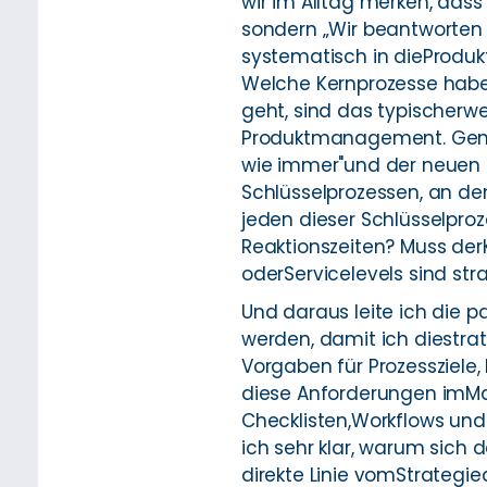
wir im Alltag merken, dass 
sondern „Wir beantworten
systematisch in dieProduk
Welche Kernprozesse habe
geht, sind das typischerw
Produktmanagement. Genaus
wie immer"und der neuen S
Schlüsselprozessen, an den
jeden dieser Schlüsselproz
Reaktionszeiten? Muss der
oderServicelevels sind st
Und daraus leite ich die
werden, damit ich diestra
Vorgaben für Prozessziele,
diese Anforderungen imMa
Checklisten,Workflows und 
ich sehr klar, warum sich d
direkte Linie vomStrategi