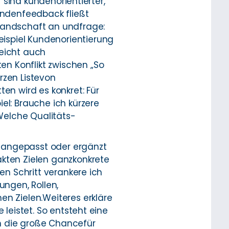
r sind kundenorientierter,
ndenfeedback fließt
slandschaft an undfrage:
ispiel Kundenorientierung
leicht auch
n Konflikt zwischen „So
rzen Listevon
en wird es konkret: Für
el: Brauche ich kürzere
Welche Qualitäts-
 angepasst oder ergänzt
akten Zielen ganzkonkrete
en Schritt verankere ich
ngen, Rollen,
en Zielen.Weiteres erkläre
 leistet. So entsteht eine
h die große Chancefür