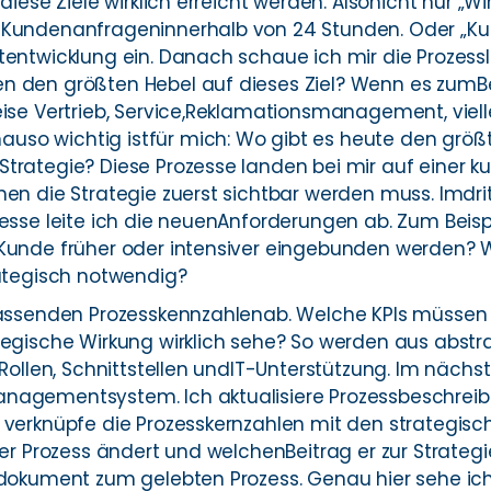
diese Ziele wirklich erreicht werden. Alsonicht nur „Wi
 Kundenanfrageninnerhalb von 24 Stunden. Oder „Ku
tentwicklung ein. Danach schaue ich mir die Prozes
n den größten Hebel auf dieses Ziel? Wenn es zumBe
eise Vertrieb, Service,Reklamationsmanagement, viel
o wichtig istfür mich: Wo gibt es heute den größte
trategie? Diese Prozesse landen bei mir auf einer ku
en die Strategie zuerst sichtbar werden muss. Imdritt
esse leite ich die neuenAnforderungen ab. Zum Beispi
Kunde früher oder intensiver eingebunden werden? 
rategisch notwendig?
 passenden Prozesskennzahlenab. Welche KPIs müssen
tegische Wirkung wirklich sehe? So werden aus abstr
 Rollen, Schnittstellen undIT-Unterstützung. Im nächst
nagementsystem. Ich aktualisiere Prozessbeschreibu
verknüpfe die Prozesskernzahlen mit den strategisch
er Prozess ändert und welchenBeitrag er zur Strategie
edokument zum gelebten Prozess. Genau hier sehe ic