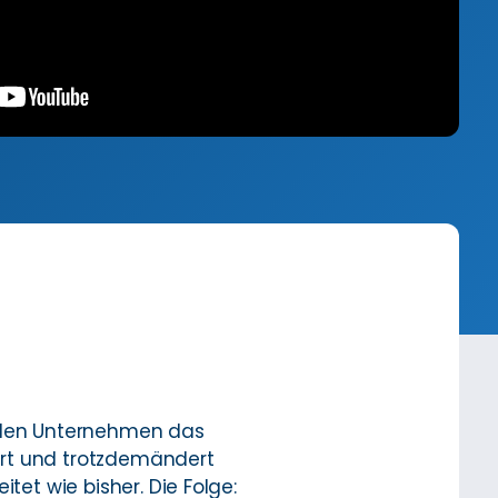
ielen Unternehmen das
iert und trotzdemändert
tet wie bisher. Die Folge: