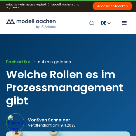
Ariadne - ein neues Kapitel für Modell Aachen und
Ariadne entdecken
orgavision!
DE
Fachartikel
in 4 min gelesen
•
Welche Rollen es im
Prozessmanagement
gibt
Von
Sven Schneider
Veröffentlicht am
19.4.2023