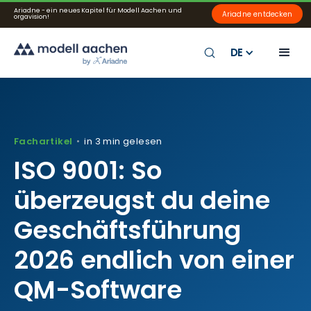
Ariadne - ein neues Kapitel für Modell Aachen und
Ariadne entdecken
orgavision!
DE
Fachartikel
in 3 min gelesen
•
ISO 9001: So
überzeugst du deine
Geschäftsführung
2026 endlich von einer
QM-Software