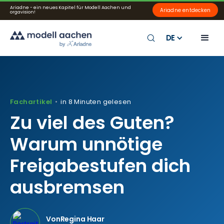
Ariadne - ein neues Kapitel für Modell Aachen und
Ariadne entdecken
orgavision!
DE
Fachartikel
in 8 Minuten gelesen
•
Zu viel des Guten?
Warum unnötige
Freigabestufen dich
ausbremsen
Von
Regina Haar